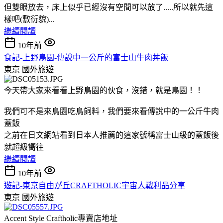
但雙眼放去，床上似乎已經沒有空間可以放了.....所以就先這
樣吧(敷衍貌)...
繼續閱讀
10年前
食記-上野鳥園-傳說中一公斤的富士山牛肉丼飯
東京
國外旅遊
今天帶大家來看看上野鳥園的伙食，沒錯，就是鳥園！！
我們可不是來鳥園吃鳥飼料，我們要來看傳說中的一公斤牛肉
蓋飯
之前在日文網站看到日本人推薦的這家號稱富士山級的蓋飯後
就超級嚮往
繼續閱讀
10年前
遊記-東京自由が丘CRAFTHOLIC宇宙人戰利品分享
東京
國外旅遊
Accent Style Craftholic專賣店地址