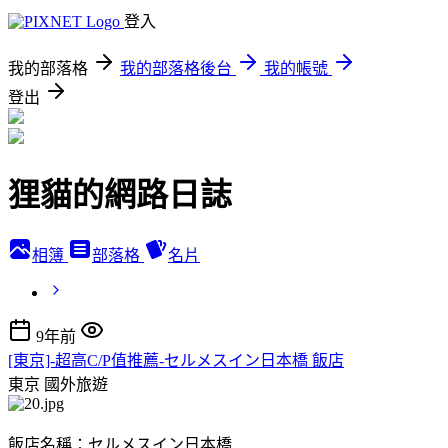
登入
我的部落格
我的部落格後台
我的帳號
登出
狸貓的網路日誌
相簿
部落格
名片
9年前
[東京]-超高C/P值推薦-セルメスイン日本橋 飯店
東京
國外旅遊
飯店名稱：セルメスイン日本橋