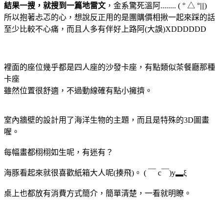
結果一搜，就搜到一篇地雷文
，金系驚死溫阿........ ( ° △ °|||)
所以抱著忐忑的心，想說反正用的是團購價相揪一起來踩的話
至少比較不心痛，而且人多有伴好上路阿(大誤)XDDDDDD
裡面的座位幾乎都是四人座的沙發卡座，有點類似茶餐廳那種
卡座
雖然位置很舒適，不過動線確有點小擁擠。
室內牆壁的設計用了海洋生物的主題，而且是特殊的3D圖畫
喔。
每幅畫都栩栩如生呢，有迷有？
海豚看起來就很喜歡紙箱大人呢(揍飛)。 ( ￣ c￣)y▂ξ
桌上也都放有消費方式簡介，簡單清楚，一看就明瞭。