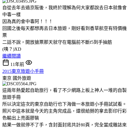
自從去年去過京阪後，我終於理解為何大家都說去日本就像會
中毒一樣
因為真的會中毒阿！！！
回國之後每天都想再去日本旅遊，剛好看到香草航空有特價機
票
二話不說，開放搶票那天就守在電腦前不斷f5到手抽筋
(咦？)XD
繼續閱讀
11年前
2015東京旅遊小手冊
東京
國外旅遊
這兩年熱愛起自助旅行，看了不少網路上板上神人一堆的自製
旅遊手冊
所以決定這次的東京自助行也下海做一本旅遊小手冊試試看。
照片中這本就是今天的主角完成品，還很給掰的拿去影印行彩
色輸出上亮面膠裝
結果一做就停不了手，含封面封底共計80頁，完全當成雜誌來