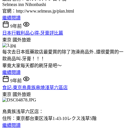
Selmeas inn Nihonbashi
官網：http://www.selmeas.jp/plan.html
繼續閱讀
9年前
日本行戰利品心得-牙膏評比篇
東京
國外旅遊
每次去日本逛藥妝店最愛買的除了泡澡商品外..還很愛買的一
款商品叫-牙膏！！！
畢竟大家每天都的刷牙是吧～
繼續閱讀
9年前
食記-東京鳥貴族串燒淺草六區店
東京
國外旅遊
鳥貴族浅草六区店：
住所：東京都台東区浅草1-43-10レクス浅草5階
繼續閱讀