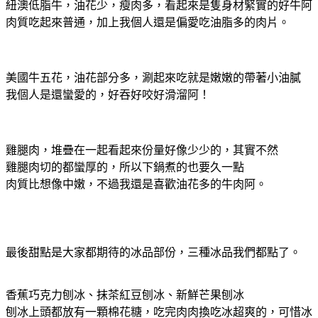
紐澳低脂牛，油花少，瘦肉多，看起來是隻身材緊實的好牛阿
肉質吃起來普通，加上我個人還是偏愛吃油脂多的肉片。
美國牛五花，油花部分多，涮起來吃就是嫩嫩的帶著小油膩
我個人是還蠻愛的，好吞好咬好滑溜阿！
雞腿肉，堆疊在一起看起來份量好像少少的，其實不然
雞腿肉切的都蠻厚的，所以下鍋煮的也要久一點
肉質比想像中嫩，不過我還是喜歡油花多的牛肉阿。
最後甜點是大家都期待的冰品部份，三種冰品我們都點了。
香蕉巧克力刨冰、抹茶紅豆刨冰、新鮮芒果刨冰
刨冰上頭都放有一顆棉花糖，吃完肉肉換吃冰超爽的，可惜冰