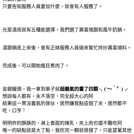
只要告知服務人員要加什麼，就會有人服務了。
光是湯底就有五種能選擇，我們選了壽喜燒跟和風牛奶鍋。
湯跟鍋底上來後，會有正妹服務人員過來幫忙拌炒壽喜燒料。
完成後，可以開始瘋狂煮肉了。
金銀饅頭，我一拿到單子就
超義氣的畫了四顆 ╮(′～‵〞)╭
想說每人都有，永不落空，完全超大心的阿
結果這一票沒義氣的傢伙，居然嫌我點這個了米，居然都不
吃，口亨！
明明炸的酥酥的，淋上香甜的煉乳，夾上肉也還不難吃阿
唯一的缺點就是大了點，我吃完一顆就很撐了，只能望著其他