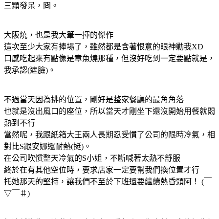
三顆發呆，冏。
大阪燒，也是我大筆一揮的傑作
這次至少大家有捧場了，雖然都是含著恨意的眼神勦我XD
口感吃起來有點像是章魚燒那種，但沒好吃到一定要點就是，
我承認(遮臉)。
不過當天因為排的位置，剛好是整家餐廳的最角角落
也就是沒出風口的座位，所以當天才剛坐下還沒開始用餐就悶
熱到不行
當然呢，我跟紙箱大王兩人長期忍受慣了公司的限時冷氣，相
對比S跟安娜還耐熱(挺)。
在公司吹慣整天冷氣的S小姐，不斷喊著太熱不舒服
終於在有其他空位時，要求店家一定要幫我們換位置才行
托她那天的堅持，讓我們不至於下班還要繼續熱昏頭阿！ (￣
▽￣＃)