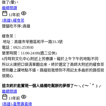
做了(暈)。
繼續閱讀
12年前
[高雄]-緩食茶
狸貓吃不停::高雄
緩食茶：
地址：高雄市苓雅區和平一路33-3號
電話：0921-253930
營業時間：11:00-24:00(週二公休)
6月時到文化中心附近上芳療課，礙於上午下午的地點不同
所以火速把口袋清單翻出來，終於選定了高師大附近的緩食茶
想到離上課地點不遠，路癡如我想到不用記太多曲折的路徑就
很開心
這次終於能實現一個人過橋吃鬆餅的夢想了～ ╮(′～‵〞)╭
繼續閱讀
13年前
[高雄]-喜聚壽喜燒