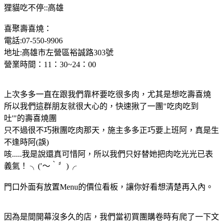
狸貓吃不停::高雄
喜聚壽喜燒：
電話:07-550-9906
地址:高雄市左營區裕誠路303號
營業時間：11：30~24：00
上次多多一直在跟我們靠杯要吃很多肉，尤其是想吃壽喜燒
所以我們這群朋友就很大心的，快速揪了一團"吃肉吃到
吐'"的壽喜燒團
只不過很不巧揪團吃肉那天，施主多多正巧要上班阿，真是生
不逢時阿(誤)
咳.....我是說還真可惜阿，所以我們只好替她把肉吃光光已表
義氣！ ╮(′～‵〞)╭
門口外面有放置Menu的價位看板，讓你好看想清楚再入內。
因為是間開幕沒多久的店，我們當初買團購卷時有爬了一下文