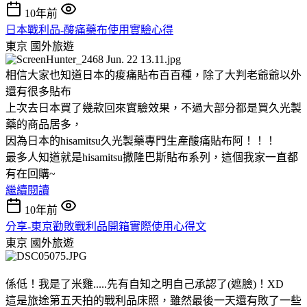
10年前
日本戰利品-酸痛藥布使用實驗心得
東京
國外旅遊
相信大家也知道日本的痠痛貼布百百種，除了大判老爺爺以外
還有很多貼布
上次去日本買了幾款回來實驗效果，不過大部分都是買久光製
藥的商品居多，
因為日本的hisamitsu久光製藥專門生產酸痛貼布阿！！！
最多人知道就是hisamitsu撒隆巴斯貼布系列，這個我家一直都
有在回購~
繼續閱讀
10年前
分享-東京勸敗戰利品開箱實際使用心得文
東京
國外旅遊
係低！我是了米雞.....先有自知之明自己承認了(遮臉)！XD
這是旅途第五天拍的戰利品床照，雖然最後一天還有敗了一些