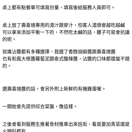
桌上都有點餐單可填寫份量，填寫後給服務人員即可。
桌上放了壽喜燒專用的湯汁跟麥汁，怕客人湯頭會越吃越鹹
可以拿來添加平衡一下的，不然吃太鹹的話，腰子可是會抗議
的呢。
就連沾醬都有多種選擇，我選了香醇胡麻醬跟壽喜燒醬
也有和風大根醬蘿蔔泥跟泰式酸辣醬，沾醬的口味都還蠻不錯
的。
選壽喜燒醬的話，會另外附上新鮮的有機雞蛋喔。
一開始會先提供綜合菜盤，像這樣。
之後會看到服務生推著食材推車出來巡街，看是要加青菜還是
火鍋料都有