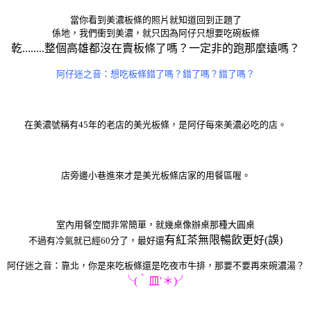
當你看到美濃板條的照片就知道回到正題了
係地，我們衝到美濃，就只因為阿仔只想要吃碗板條
乾........整個高雄都沒在賣板條了嗎？一定非的跑那麼遠嗎？
阿仔迷之音：想吃板條錯了嗎？錯了嗎？錯了嗎？
在美濃號稱有45年的老店的美光板條，是阿仔每來美濃必吃的店。
店旁邊小巷進來才是美光板條店家的用餐區喔。
室內用餐空間非常簡單，就幾桌像辦桌那種大圓桌
有
紅茶無限暢飲更好(誤)
不過有冷氣就已經60分了，最好還
阿仔迷之音：靠北，你是來吃板條還是吃夜市牛排，那要不要再來碗濃湯？
╰(‵皿′＊)╯