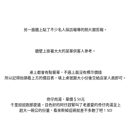
另一面牆上貼了不少名人採訪報導的照片跟剪報。
牆壁上掛著大大的菜單供客人參考。
桌上都會有點餐單，不過上面沒有標示價錢
所以記得抬頭看上方的價目表，填上桌號跟大小份後交給店家人員即可。
骨仔肉湯，單價＄50元
千里迢迢跑那麼遠，目色好的阿仔趕緊叫了老婆愛的骨仔肉湯呈上
超大一碗公的份量，看來幹掉這碗就差不多飽了吧！XD