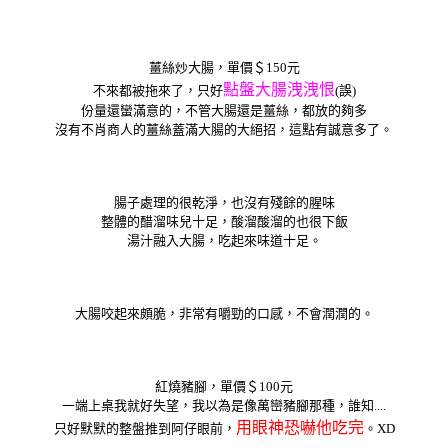
薑絲炒大腸，單價＄150元
點盤大腸洩洩恨
不來都被拖來了，只好
(誤)
份量還蠻滿意的，不管大腸還是薑絲，都放的夠多
沒有不肖商人的薑絲蓋滿大腸的大絕招，這點有誠意多了。
腸子處理的很乾淨，也沒有殘餘的腥味
整體的醋溜味兒十足，酸溜酸溜的也很下飯
湯汁融入大腸，吃起來味道十足。
大腸咬起來頗脆，非常有嚼勁的口感，不會潤潤的。
紅燒豬腳，單價＄100元
一端上桌我就好失望，我以為是像萬巒豬腳那種，誰知....
用眼神恐嚇他吃完
只好默默的整盤推到阿仔眼前，
。XD