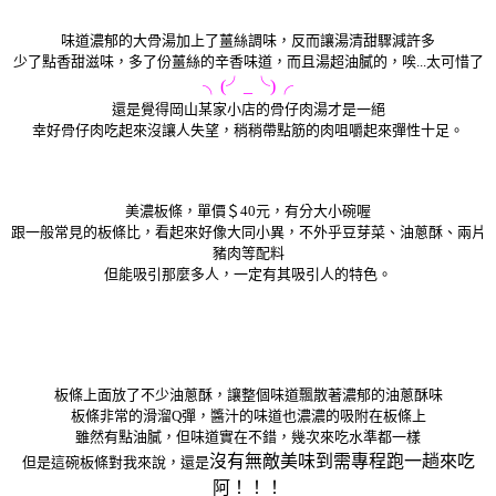
味道濃郁的大骨湯加上了薑絲調味，反而讓湯清甜驟減許多
少了點香甜滋味，多了份薑絲的辛香味道，而且湯超油膩的，唉...太可惜了
╮(╯_╰)╭
還是覺得岡山某家小店的骨仔肉湯才是一絕
幸好骨仔肉吃起來沒讓人失望，稍稍帶點筋的肉咀嚼起來彈性十足。
美濃板條，單價＄40元，有分大小碗喔
跟一般常見的板條比，看起來好像大同小異，不外乎豆芽菜、油蔥酥、兩片
豬肉等配料
但能吸引那麼多人，一定有其吸引人的特色。
板條上面放了不少油蔥酥，讓整個味道飄散著濃郁的油蔥酥味
板條非常的滑溜Q彈，醬汁的味道也濃濃的吸附在板條上
雖然有點油膩，但味道實在不錯，幾次來吃水準都一樣
沒有無敵美味到需專程跑一趟來吃
但是這碗板條對我來說，還是
阿！！！