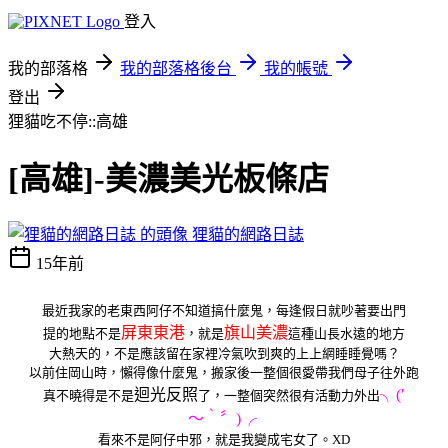
登入
我的部落格
我的部落格後台
我的帳號
登出
狸貓吃不停::高雄
[高雄]-美濃美光板條店
狸貓的網路日誌
15年前
最近我家的老東西阿仔不知道搞什麼鬼，每逢假日就吵著要出門
屏東東港
旗山美濃
提的地點不是
，就是
這種山長水遠的地方
大熱天的，不是應該留在家裡冷氣吹到爽的上上網睡睡覺嗎？
以前住岡山時，懶得像什麼鬼，搬家後一整個很愛帶我們母子往外跑
迴光反照
╮(′
真不曉得是不是
了，一整個突然很有活動力外出
～‵〞)╭
看來不是阿仔中邪，就是我變成宅女了。XD