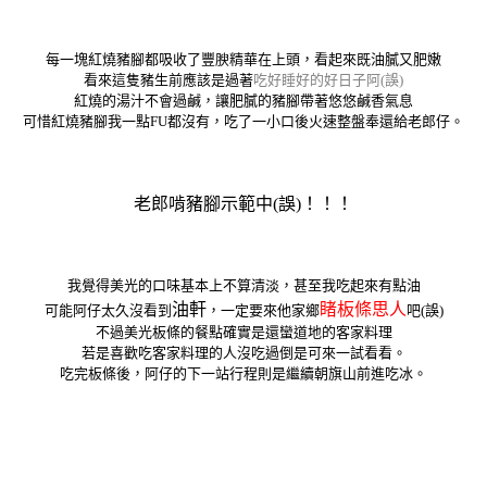
每一塊紅燒豬腳都吸收了豐腴精華在上頭，看起來既油膩又肥嫩
看來這隻豬生前應該是過著
吃好睡好的好日子阿(誤)
紅燒的湯汁不會過鹹，讓肥膩的豬腳帶著悠悠鹹香氣息
可惜紅燒豬腳我一點FU都沒有，吃了一小口後火速整盤奉還給老郎仔。
老郎啃豬腳示範中(誤)！！！
我覺得美光的口味基本上不算清淡，甚至我吃起來有點油
油軒
睹板條思人
可能阿仔太久沒看到
，一定要來他家鄉
吧(誤)
不過美光板條的餐點確實是還蠻道地的客家料理
若是喜歡吃客家料理的人沒吃過倒是可來一試看看。
吃完板條後，阿仔的下一站行程則是繼續朝旗山前進吃冰。