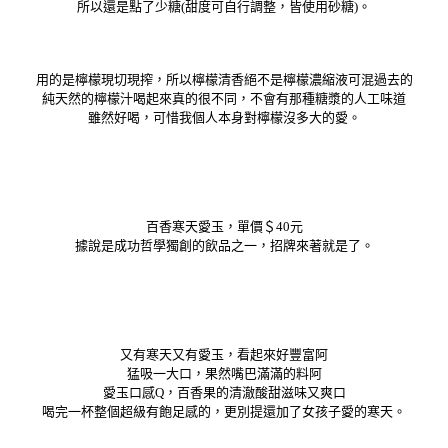
所以還是點了少糖(甜度可自行調整，皆使用砂糖)。
用的是檸檬現切現搾，所以檸檬清香絕不是檸檬濃縮液可混過去的
純天然的檸檬汁喝起來真的很不同，不會有那種糖漿的人工味道
雖然好喝，可惜我個人本身對檸檬沒多大的愛。
百香寒天愛玉，單價＄40元
據說是成功哲學獨創的飲品之一，招牌來著就是了。
又有寒天又有愛玉，看起來好豐富阿
猛吸一大口，果然嘴巴滿滿的料阿
愛玉口感Q，百香果的清澈酸甜滋味又爽口
喝完一杯整個超級有飽足感的，更別提還加了女孩子愛的寒天。