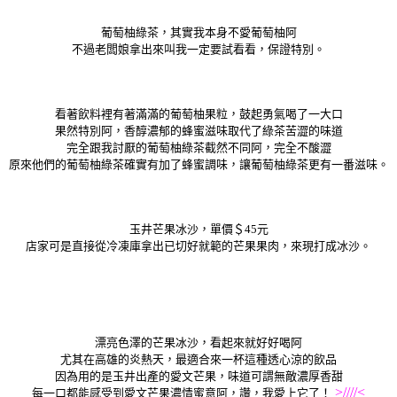
葡萄柚綠茶，其實我本身不愛葡萄柚阿
不過老闆娘拿出來叫我一定要試看看，保證特別。
看著飲料裡有著滿滿的葡萄柚果粒，鼓起勇氣喝了一大口
果然特別阿，香醇濃郁的蜂蜜滋味取代了綠茶苦澀的味道
完全跟我討厭的葡萄柚綠茶截然不同阿，完全不酸澀
原來他們的葡萄柚綠茶確實有加了蜂蜜調味，讓葡萄柚綠茶更有一番滋味。
玉井芒果冰沙，單價＄45元
店家可是直接從冷凍庫拿出已切好就範的芒果果肉，來現打成冰沙。
漂亮色澤的芒果冰沙，看起來就好好喝阿
尤其在高雄的炎熱天，最適合來一杯這種透心涼的飲品
因為用的是玉井出產的愛文芒果，味道可謂無敵濃厚香甜
>////<
每一口都能感受到愛文芒果濃情蜜意阿，讚，我愛上它了！