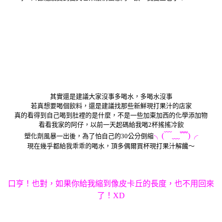
其實還是建議大家沒事多喝水，多喝水沒事
若真想要喝個飲料，還是建議找那些新鮮現打果汁的店家
真的看得到自己喝到肚裡的是什麼，不是一些加東加西的化學添加物
看看我家的阿仔，以前一天起碼給我喝2杯搖搖冷飲
╮(﹋﹏﹌)╭
塑化劑風暴一出後，為了怕自己的30公分倒縮
現在幾乎都給我乖乖的喝水，頂多偶爾買杯現打果汁解饞～
口亨！也對，如果你給我縮到像皮卡丘的長度，也不用回來
了！XD