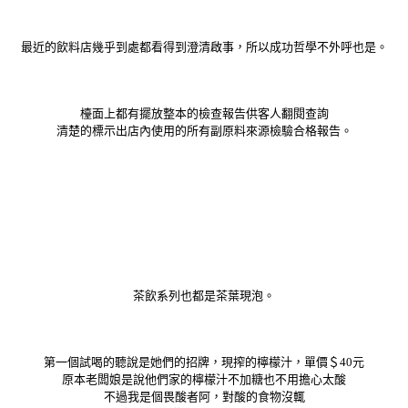
最近的飲料店幾乎到處都看得到澄清啟事，所以成功哲學不外呼也是。
檯面上都有擺放整本的檢查報告供客人翻閱查詢
清楚的標示出店內使用的所有副原料來源檢驗合格報告。
茶飲系列也都是茶葉現泡。
第一個試喝的聽說是她們的招牌，現搾的檸檬汁，單價＄40元
原本老闆娘是說他們家的檸檬汁不加糖也不用擔心太酸
不過我是個畏酸者阿，對酸的食物沒輒