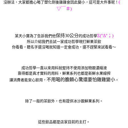
(￣
沒辦法，大家都擔心喝了塑化劑後雞雞會因此變小，這可是大件事呢！
▽￣＃)
保持30公分
Σ(°Δ°；)
某天小寶為了告訴我們他
的成功哲學
所以介紹我們去試一家成功哲學現打鮮果茶飲
你看看，聽名字還沒喝就知道一定會成功，還不趕緊來試看看～
成功哲學一直以來用料就堅持不使用添加物跟濃縮液
靠得都是真才實料的用料，鮮果系列也都是新鮮水果線搾
不用喝的膽顫心驚還要怕雞雞變小
讓消費者能安心飲用，
。
除了一般的茶飲外，也有提供冰沙跟鮮果系列。
這些飲品都是店家目前的主打。