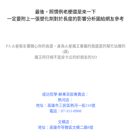
最後，照慣例老梗還是來一下
一定要附上一張塑化劑對於長度的影響分析圖給網友參考
P.S.火星衛生署關心你的長度，身為火星魔王眷屬的我還是的幫忙站聲的
(誤)
魔王阿仔絕不是皮卡丘的好朋友的XD
成功哲學-鮮果茶飲專賣店：
熱河店：
地址：高雄市三民區熱河一街216號
電話：07-311-0966
文橫店：
地址：高雄市苓雅區文橫二路8號