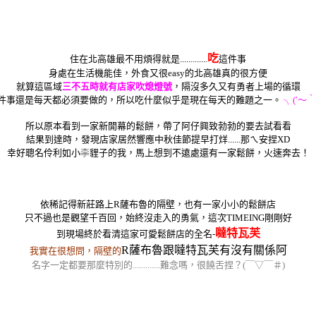
吃
住在北高雄最不用煩得就是.............
這件事
身處在生活機能佳，外食又很easy的北高雄真的很方便
就算這區域
三不五時就有店家吹熄燈號
，隔沒多久又有勇者上場的循環
件事還是每天都必須要做的，所以吃什麼似乎是現在每天的難題之一。
╮(′～
所以原本看到一家新開幕的鬆餅，帶了阿仔興致勃勃的要去試看看
結果到達時，發現店家居然響應中秋佳節提早打烊......那ㄟ安捏XD
幸好聰名伶利如小
李
貍子的我，馬上想到不遠處還有一家鬆餅，火速奔去！
依稀記得新莊路上R薩布魯的隔壁，也有一家小小的鬆餅店
只不過也是觀望千百回，始終沒走入的勇氣，這次TIMEING剛剛好
噠特瓦芙
到現場終於看清這家可愛鬆餅店的全名-
R薩布魯跟噠特瓦芙有沒有關係阿
我實在很想問，隔壁的
名字一定都要那麼特別的.............難念嗎，很饒舌捏？(￣▽￣＃)