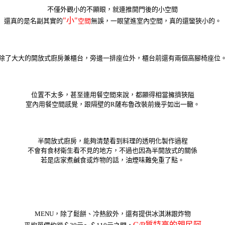
不僅外觀小的不顯眼，就連推開門後的小空間
"小"
還真的是名副其實的
空間
無誤，一眼望進室內空間，真的還蠻狹小的。
除了大大的開放式廚房兼櫃台，旁邊一排座位外，櫃台前還有兩個高腳椅座位
位置不太多，甚至連用餐空間來說，都顯得相當擁擠狹隘
室內用餐空間感覺，跟隔壁的R薩布魯改裝前幾乎如出一轍。
半開放式廚房，能夠清楚看到料理的透明化製作過程
不會有食材衛生看不見的地方，不過也因為半開放式的關係
若是店家煮鹹食或炸物的話，油煙味難免重了點。
MENU，除了鬆餅、冷熱飲外，還有提供冰淇淋跟炸物
C/P質特高的親民阿