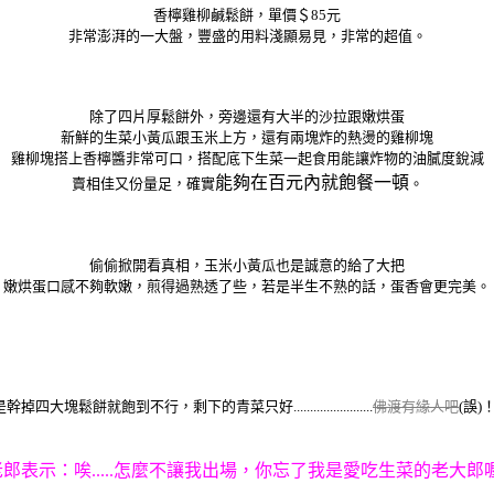
香檸雞柳鹹鬆餅，單價＄85元
非常澎湃的一大盤，豐盛的用料淺顯易見，非常的超值。
除了四片厚鬆餅外，旁邊還有大半的沙拉跟嫩烘蛋
新鮮的生菜小黃瓜跟玉米上方，還有兩塊炸的熱燙的雞柳塊
雞柳塊搭上香檸醬非常可口，搭配底下生菜一起食用能讓炸物的油膩度銳減
能夠在百元內就飽餐一頓
賣相佳又份量足，確實
。
偷偷掀開看真相，玉米小黃瓜也是誠意的給了大把
嫩烘蛋口感不夠軟嫩，煎得過熟透了些，若是半生不熟的話，蛋香會更完美。
幹掉四大塊鬆餅就飽到不行，剩下的青菜只好........................
佛渡有緣人吧
(誤)
老郎表示：唉.....怎麼不讓我出場，你忘了我是愛吃生菜的老大郎