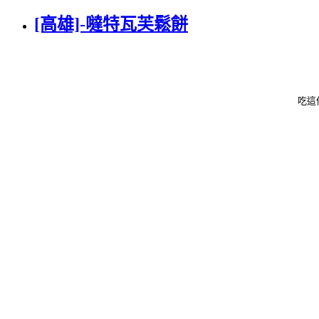
[高雄]-噠特瓦芙鬆餅
吃這