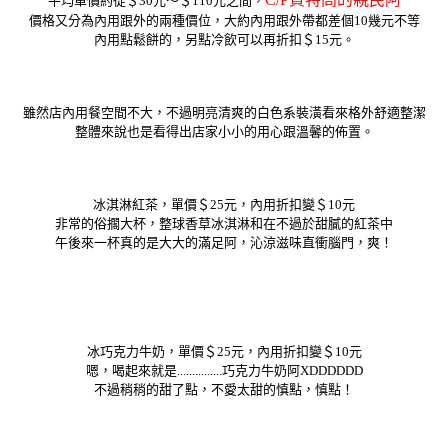
平均單價約從＄30元～＄110元之間，
價格又分為內用跟外的兩種價位，大約內用跟外帶都差個10幾元不等
內用點鬆餅的，另點冷飲可以再折扣＄15元。
雖然店內用餐空間不大，不過明亮清爽的白色系裝潢看來格外舒適整潔
整體來說也是看得出店家小小的用心跟溫馨的佈置。
冰淇淋紅茶，單價＄25元，內用折扣變＄10元
非常的俗擱大杯，整球香草冰淇淋和在不過於甜膩的紅茶中
午後來一杯真的是大大的滿足阿，沁涼滋味直衝腦門，爽！
冰巧克力牛奶，單價＄25元，內用折扣變＄10元
嗯，喝起來就是...............巧克力牛奶阿XDDDDDD
不過稍稍的甜了點，不愛太甜的慎點，慎點！