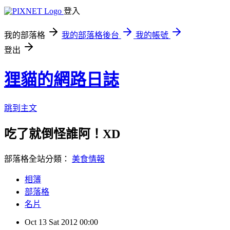
登入
我的部落格
我的部落格後台
我的帳號
登出
狸貓的網路日誌
跳到主文
吃了就倒怪誰阿！XD
部落格全站分類：
美食情報
相簿
部落格
名片
Oct
13
Sat
2012
00:00