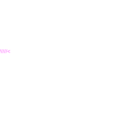
/////<
！