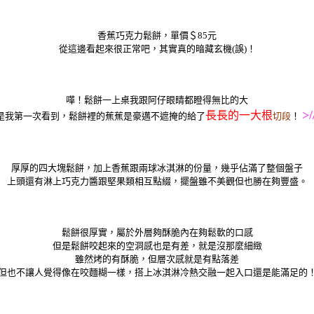
香蕉巧克力鬆餅，單價＄85元
從這邊看起來很正常吧，其實真的暗藏玄機(誤)！
嘩！鬆餅一上桌我跟阿仔眼睛都瞪得無比的大
>/
長長的一大根
是我第一次看到，鬆餅裡的蕉蕉是豪邁不遮掩的給了
切段
！
厚厚的四大塊鬆餅，加上香蕉跟兩球冰淇淋的份量，幾乎佔滿了整個盤子
上頭還有淋上巧克力醬跟堅果類相互點綴，擺盤雖不美觀但也勝在夠豐盛。
鬆餅很厚實，屬於外層夠酥脆內在夠鬆軟的口感
但是鬆餅咬起來的空洞感也是有差，就是沒那麼細緻
雖然烤的有酥脆，但層次感就是有點落差
但也不讓人覺得像在咬麵糊一樣，搭上冰淇淋冷熱交融一起入口還是能滿足的