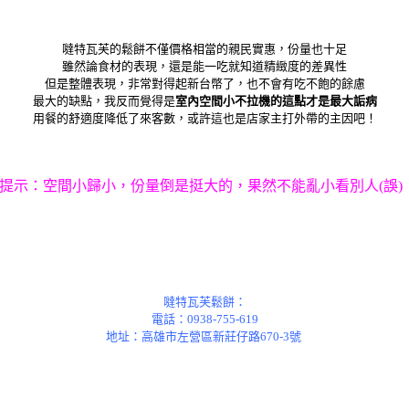
噠特瓦芙的鬆餅不僅價格相當的親民實惠，份量也十足
雖然論食材的表現，還是能一吃就知道精緻度的差異性
但是整體表現，非常對得起新台幣了，也不會有吃不飽的餘慮
最大的缺點，我反而覺得是
室內空間小不拉機的這點才是最大詬病
用餐的舒適度降低了來客數，或許這也是店家主打外帶的主因吧！
提示：空間小歸小，份量倒是挺大的，果然不能亂小看別人(誤)
噠特瓦芙鬆餅：
電話：0938-755-619
地址：高雄市左營區新莊仔路670-3號