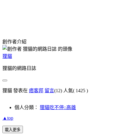
創作者介紹
狸貓
狸貓的網路日誌
狸貓 發表在
痞客邦
留言
(12)
人氣(
1425
)
個人分類：
狸貓吃不停::高雄
▲top
載入更多