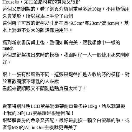
House嘛，尤其金屬材質的質感又很好
這個又是鋼製的，看了網頁介紹耐重量多達10kg，不用煩惱用
久會變形，所以我馬上手滑了兩個
這個架子可放的鍵盤尺寸是在長49.5cm*寬23cm*高4cm內，基
本上鍵盤不要大的離譜都通用吧。
擺到新家書房桌上後，整個如斯完美，跟我想像中一樣的
match
這個是鍵盤拉出來時的模樣，我跟阿仔一人一個使用起來剛剛
好。
跟上一張有那麼點不同，這張是鍵盤推進去收納時的模樣，對
於喜歡簡潔不雜亂的人來說
看起來很順眼又不顯亂這點真是太棒了！
賣家特別註明LCD螢幕鍵盤架耐重量多達10kg，所以就算擺
上我的24吋LG螢幕還是很穩固喔！
跟整體書房的色系又搭配，最好是能換一顆全白螢幕的啦，或
者像MSI的All in One主機就更完美了