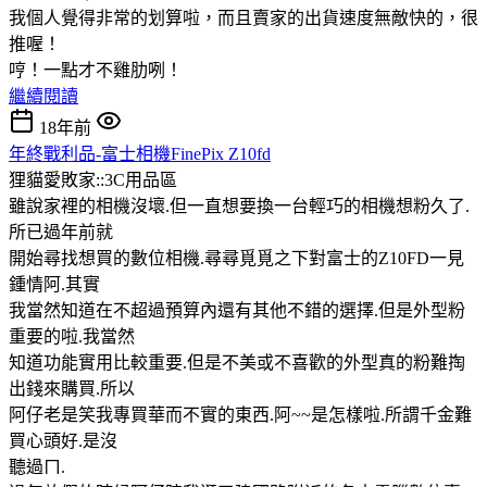
我個人覺得非常的划算啦，而且賣家的出貨速度無敵快的，很
推喔！
哼！一點才不雞肋咧！
繼續閱讀
18年前
年終戰利品-富士相機FinePix Z10fd
狸貓愛敗家::3C用品區
雖說家裡的相機沒壞.但一直想要換一台輕巧的相機想粉久了.
所已過年前就
開始尋找想買的數位相機.尋尋覓覓之下對富士的Z10FD一見
鍾情阿
.其實
我當然知道在不超過預算內還有其他不錯的選擇.但是外型粉
重要的啦.我當然
知道功能實用比較重要.但是不美或不喜歡的外型真的粉難掏
出錢來購買.所以
阿仔老是笑我專買華而不實的東西.阿~~是怎樣啦.所謂千金難
買心頭好.是沒
聽過ㄇ
.