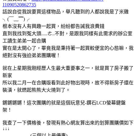
11090520862735
話說自從我說要買這樣物品，舉凡聽到的人都說我是了米雞
╮(﹋﹏﹌)╭
根本沒有人有興趣一起買，紛紛都告誡我浪費錢
直到我找到冤大頭.....ㄜ..不對，是跟我同樣有此需求的辦公室
工讀生弟弟一起合購
實在是太開心了，畢竟我是秉持著一起買較便宜的心態嘛，我
絕對沒有強迫弟弟團購喔！
就在上星期我剛經歷人生最大重要事之一，就是買了房子搬了
新家
所以我二月一在合購版看到此好物出現時，故不得新房子還在
裝潢，就燃起熊熊大火燒到了。
鏘鏘鏘鏘！這次團購的就是這個玩意兒-鑽石LCD螢幕鍵盤
架！
我查了一下價格後，發現有熱心網友算出來的划算團購價如下
↓↓↓
(三個以上最優惠)