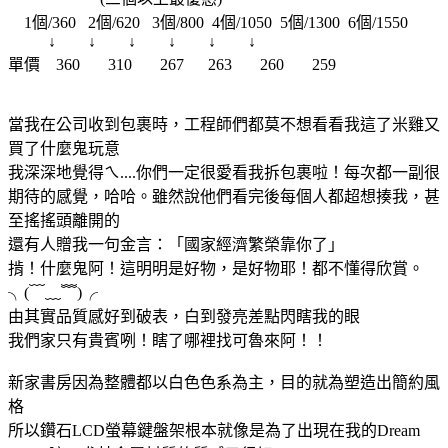
1個/360 2個/620 3個/800 4個/1050 5個/1300 6個/1550
↓ ↓ ↓ ↓ ↓ ↓
單價 360 310 267 263 260 259
當我在公司收到包裹時，工程師們都莫不想看看我這了米雞又
買了什麼鬼玩意
我深深地覺得ㄟ....你們一定很愛看我拆包裹啦！每次都一副很
期待的感覺，哈哈。雖然說他們看完後每個人都超想揍我，甚
至搖搖頭離開的
還有人贈我一句金言：「國家經濟繁榮靠你了」
掯！什麼鬼阿！這明明是好物，是好物耶！都不懂得欣賞。
╮(﹋﹏﹌)╭
由其實品質感好到破表，白到發亮差點閃瞎我的眼
我們家只有貴賓咧！瞎了哪裡找可魯來阿！！
新家書房因為整體都以白色色系為主，目的就為塑造出簡約風
格
所以鑽石LCD螢幕鍵盤架根本就像是為了出現在我的Dream