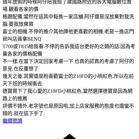
過年放假的時候阿仔陪我逛了建國路附近的各大電腦數位賣
場.觀看各家的價
格跟配備.當然在這其中每進一家店舖.阿仔還是沒放棄對我洗
腦.要我放棄買
富士的相機.不停的推介其他牌他更喜歡的相機.老是一進店門
就叫店員拿BENQ
T700或T835給我看.不停的告訴我這台更好的之類的話.因為考
量各家的價格配備
不一樣.在當下決定回家考慮一下.也真的認真的考慮了阿仔的
意見.在反覆想了
幾天之後.其實還是粉喜歡富士的Z10FD的小桃紅色.所以在前
天下班的時候衝去
德寶買下了我心愛的Z10FD小桃紅色
.當然選擇德寶是因為網
路上的推薦
評價不錯外.老字號也是原因啦.加上店家服務的態度也還蠻不
錯的.就在這下手了.
繼續閱讀