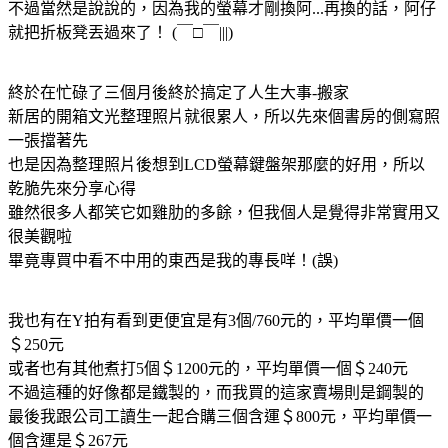
不過當然是說說的，因為我的螢幕才剛換阿...再換的話，阿仔
就把折板凳丟過來了！ (￣□￣|||)
終於在忙碌了三個月後終於搞定了人生大事-搬家
新居的開箱文光整理照片就很累人，所以先來個書房的側寫照
一張擋著先
也是因為整理照片後想到LCD螢幕鍵盤架那麼的好用，所以
乾脆先來分享心得
雖然很多人都笑它如雞肋的多餘，但我個人是覺得非常實用又
很美觀啦
畢竟專買中看不中用的東西是我的專長咩！(誤)
我也有在Y拍有看到更便宜是有3個/760元的，平均單價一個
＄250元
或者也有其他煮打5個＄1200元的，平均單價一個＄240元
不過這種的好像都是鐵製的，而我買的這家賣場則是鋼製的
最後我跟公司工讀生一起合購三個含運＄800元，平均單價一
個含運是＄267元