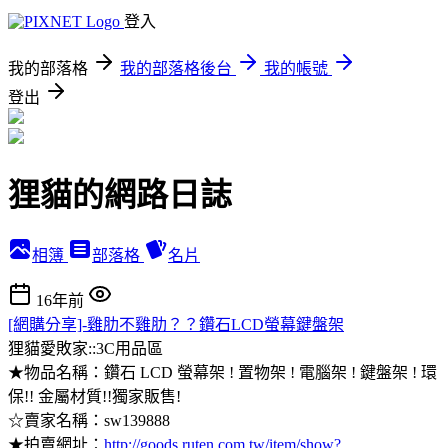
登入
我的部落格
我的部落格後台
我的帳號
登出
狸貓的網路日誌
相簿
部落格
名片
16年前
[網購分享]-雞肋不雞肋？？鑽石LCD螢幕鍵盤架
狸貓愛敗家::3C用品區
★物品名稱：鑽石 LCD 螢幕架 ! 置物架 ! 電腦架 ! 鍵盤架 ! 環
保!! 金屬材質!!獨家販售!
☆賣家名稱：sw139888
★拍賣網址：
http://goods.ruten.com.tw/item/show?