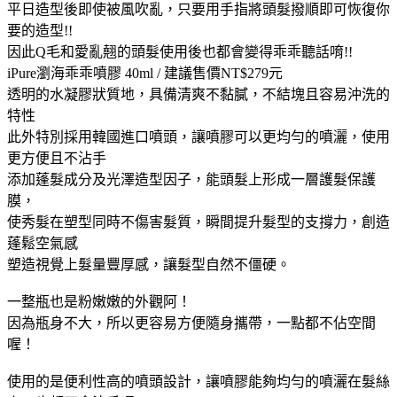
平日造型後即使被風吹亂，只要用手指將頭髮撥順即可恢復你
要的造型!!
因此Q毛和愛亂翹的頭髮使用後也都會變得乖乖聽話唷!!
iPure瀏海乖乖噴膠 40ml / 建議售價NT$279元
透明的水凝膠狀質地，具備清爽不黏膩，不結塊且容易沖洗的
特性
此外特別採用韓國進口噴頭，讓噴膠可以更均勻的噴灑，使用
更方便且不沾手
添加蓬髮成分及光澤造型因子，能頭髮上形成一層護髮保護
膜，
使秀髮在塑型同時不傷害髮質，瞬間提升髮型的支撐力，創造
蓬鬆空氣感
塑造視覺上髮量豐厚感，讓髮型自然不僵硬。
一整瓶也是粉嫩嫩的外觀阿！
因為瓶身不大，所以更容易方便隨身攜帶，一點都不佔空間
喔！
使用的是便利性高的噴頭設計，讓噴膠能夠均勻的噴灑在髮絲