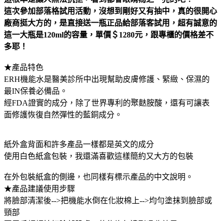
這次參加部落格試用活動，沒想到剛好又有抽中，真的很開心
廠商挺大方的，是直接送一瓶正品給部落客試用，超有誠意的
這一大瓶是120ml的容量，單價＄1280元，跟專櫃的價格差不
多耶！
★產品特色
ERH機能水是醫美診所中出現幫助皮膚修護、緊緻、保濕的
最IN保養必備品。
經FDA證實的成分，除了世界專利的聚麩胺酸，還有可讓表
面修護恢復自然彈性的藍銅成分。
紙外盒背面和許多產品一樣都是英文的成分
使用白色紙盒包裝，我還滿喜歡這樣簡約又大方的包裝
在外包裝紙盒的側邊，也同樣有標示產品的中文說明。
★產品建議使用步驟
將臉部清潔後-->把機能水倒在化妝棉上-->均勻塗抹到臉部或
頸部