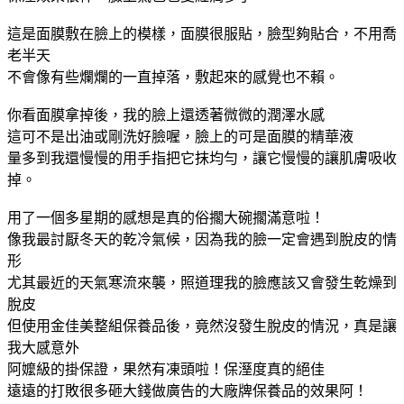
這是面膜敷在臉上的模樣，面膜很服貼，臉型夠貼合，不用喬
老半天
不會像有些爛爛的一直掉落，敷起來的感覺也不賴。
你看面膜拿掉後，我的臉上還透著微微的潤澤水感
這可不是出油或剛洗好臉喔，臉上的可是面膜的精華液
量多到我還慢慢的用手指把它抹均勻，讓它慢慢的讓肌膚吸收
掉。
用了一個多星期的感想是真的俗擱大碗擱滿意啦！
像我最討厭冬天的乾冷氣候，因為我的臉一定會遇到脫皮的情
形
尤其最近的天氣寒流來襲，照道理我的臉應該又會發生乾燥到
脫皮
但使用金佳美整組保養品後，竟然沒發生脫皮的情況，真是讓
我大感意外
阿嬤級的掛保證，果然有凍頭啦！保溼度真的絕佳
遠遠的打敗很多砸大錢做廣告的大廠牌保養品的效果阿！