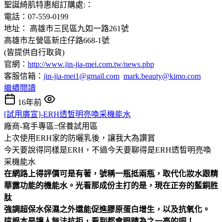
聖誕綺肌特惠組訂購處:：
電話：07-559-0199
地址： 高雄市三民區九如一路261號
高雄市左營區新庄仔路668-1號
(皆提供自行取貨)
官網：
http://www.jin-jia-mei.com.tw/news.php
客服信箱：
jin-jia-mei1@gmail.com
mark.beauty@kimo.com
繼續閱讀
16年前
[試用廣宣]-ERH透皙明亮喚采機能水
廠商-寫手專區::保養試用區
上次使用ERH家的防曬乳後，讓我大為讚賞
今天要說得同樣是ERH，不過今天要聊得是ERH透皙明亮喚
采機能水
在網路上得評價可是有著，號稱一瓶抵兩瓶，取代化妝水跟精
華露功能的機能水。
光看那成份主打的是，現在正夯的藍銅胜
肽
強調超保水保濕之外還能促進膠原蛋白增生，以及抗氧化。
這根本是讓人無法抗拒，看到都會眼睛為之一亮的吧！