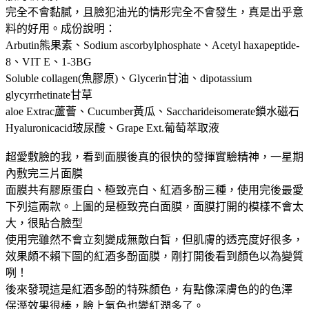
完全不會黏膩，且臉犯油光的情形完全不會發生，真是出乎意
料的好用。成份說明：
Arbutin熊果素、Sodium ascorbylphosphate、Acetyl haxapeptide-
8、VIT E、1-3BG
Soluble collagen(魚膠原)、Glycerin甘油、dipotassium
glycyrrhetinate甘草
aloe Extrac蘆薈、Cucumber黃瓜、Saccharideisomerate鎖水磁石
Hyaluronicacid玻尿酸、Grape Ext.葡萄萃取液
超愛敷臉的我，看到面膜後真的很快的發揮實驗精神，一星期
內敷完三片面膜
面膜共有膠原蛋白、極致亮白、紅酒多酚三種，使用完後最愛
下列這兩款。上圖的是極致亮白面膜，面膜打開的模樣不會太
大，很貼合臉型
使用完雖然不會立刻變成無敵白皙，但肌膚的透亮度好很多，
效果頗不賴下圖的紅酒多酚面膜，剛打開後看到顏色以為變質
咧！
後來發現這是紅酒多酚的特殊顏色，有點像深膚色的的色澤
保溼效果很棒，臉上氣色也變紅潤多了。