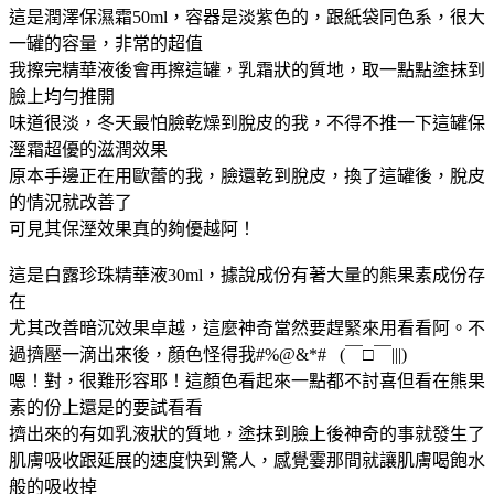
這是潤澤保濕霜50ml，容器是淡紫色的，跟紙袋同色系，很大
一罐的容量，非常的超值
我擦完精華液後會再擦這罐，乳霜狀的質地，取一點點塗抹到
臉上均勻推開
味道很淡，冬天最怕臉乾燥到脫皮的我，不得不推一下這罐保
溼霜超優的滋潤效果
原本手邊正在用歐蕾的我，臉還乾到脫皮，換了這罐後，脫皮
的情況就改善了
可見其保溼效果真的夠優越阿！
這是白露珍珠精華液30ml，據說成份有著大量的熊果素成份存
在
尤其改善暗沉效果卓越，這麼神奇當然要趕緊來用看看阿。不
過擠壓一滴出來後，顏色怪得我#%@&*# (￣□￣|||)
嗯！對，很難形容耶！這顏色看起來一點都不討喜但看在熊果
素的份上還是的要試看看
擠出來的有如乳液狀的質地，塗抹到臉上後神奇的事就發生了
肌膚吸收跟延展的速度快到驚人，感覺霎那間就讓肌膚喝飽水
般的吸收掉