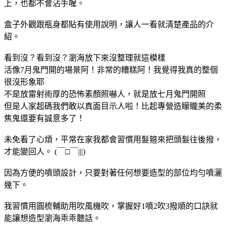
上，也都不會沾手喔。
盒子外觀跟瓶身都貼有使用說明，讓人一看就清楚產品的介
紹。
看到沒？看到沒？瀏海放下來沒整理就這模樣
活像7月鬼門開的場景阿！非常的糟糕阿！我覺得我真的整個
很沒形象耶
不是放雷射術厚的恐怖素顏照嚇人，就是放七月鬼門開照
但是人家起碼我們敢以真面目示人啦！比起專營造矇矓美的柔
焦鬼還要有誠意多了！
未免看了心煩，平常在家我都會習慣用髮箍來把頭髮往後撥，
才能變回人。 (￣□￣|||)
因為方便的噴頭設計，只要對著任何想要造型的部位均勻噴灑
幾下。
我習慣用圓梳輔助用吹風機吹，掌握好1噴2吹3撥順的口訣就
能讓想造型瀏海乖乖聽話。