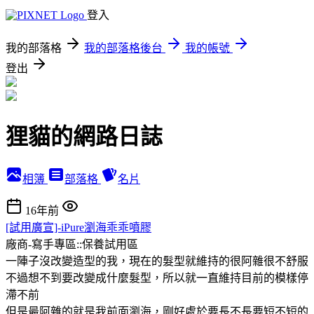
登入
我的部落格
我的部落格後台
我的帳號
登出
狸貓的網路日誌
相簿
部落格
名片
16年前
[試用廣宣]-iPure瀏海乖乖噴膠
廠商-寫手專區::保養試用區
一陣子沒改變造型的我，現在的髮型就維持的很阿雜很不舒服
不過想不到要改變成什麼髮型，所以就一直維持目前的模樣停
滯不前
但是最阿雜的就是我前面瀏海，剛好處於要長不長要短不短的