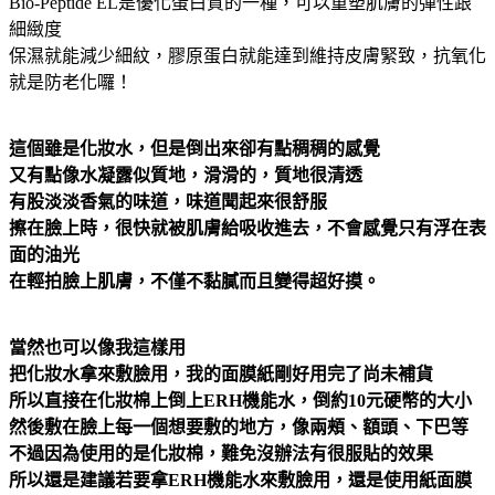
Bio-Peptide EL是優化蛋白質的一種，可以重塑肌膚的彈性跟
細緻度
保濕就能減少細紋，膠原蛋白就能達到維持皮膚緊致，抗氧化
就是防老化囉！
這個雖是化妝水，但是倒出來卻有點稠稠的感覺
又有點像水凝露似質地，滑滑的，質地很清透
有股淡淡香氣的味道，味道聞起來很舒服
擦在臉上時，很快就被肌膚給吸收進去，不會感覺只有浮在表
面的油光
在輕拍臉上肌膚，不僅不黏膩而且變得超好摸。
當然也可以像我這樣用
把化妝水拿來敷臉用，我的面膜紙剛好用完了尚未補貨
所以直接在化妝棉上倒上ERH機能水，倒約10元硬幣的大小
然後敷在臉上每一個想要敷的地方，像兩頰、額頭、下巴等
不過因為使用的是化妝棉，難免沒辦法有很服貼的效果
所以還是建議若要拿ERH機能水來敷臉用，還是使用紙面膜