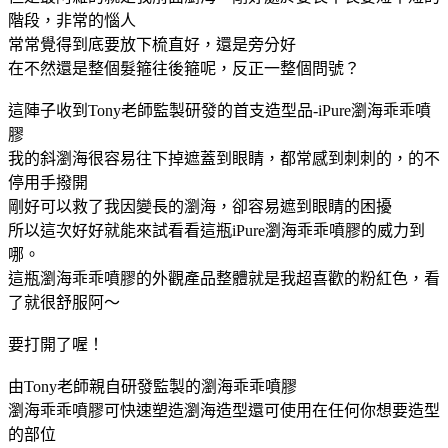
階段，非常的惱人
常常覺得到底要放下梳直好，還是旁分好
在不然還是整個髮箍往後箍呢，反正一整個問號？
這陣子收到Tony老師監製研發的首支造型品-iPure瀏海乖乖噴
膠
我的斜瀏海很容易往下掉遮蓋到眼睛，都常感到刺刺的，的不
停用手撥開
剛好可以救了我因變長的瀏海，卻容易遮到眼睛的困擾
所以這次好好就能來試看看這瓶iPure瀏海乖乖噴膠的威力到
哪。
這瓶瀏海乖乖噴膠的外觀產品整體就是我超喜歡的粉紅色，看
了就很舒服阿～
要打開了喔！
由Tony老師親自研發監製的瀏海乖乖噴膠
瀏海乖乖噴膠可快速塑造瀏海造型還可使用在任何你想要造型
的部位