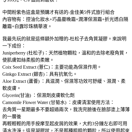
中間粉紫色這盒是預購才有送的-金佳美5件式旅行組合
內容物有：控油化妝水+巧晶靈晚霜+潤澤保濕霜+折光透白隔
離霜+白露珍珠精華液。
我最先玩的就是這條額外加贈的-杜松子去角質凝膠。來說明
一下成份：
Juniperberry (杜松子)：天然植物顆粒，溫和的去除老廢角質，
使肌膚如絲柔般的柔嫩。
Coix Seed Extract (薏仁)：主要功能為保濕作用。
Ginkgo Extract (銀杏)：具有抗氧化。
Aloe Extract (蘆薈) ：具滋潤、保濕等功效可舒緩、濕潤、柔
軟皮膚。
Glycerin(甘油) ：保濕劑皮膚軟化劑
Camomile Flower Water (甘菊水) ：皮膚清潔使用方法：
去角質一星期最多不要超過兩次，我洗完臉後在臉部塗上薄薄
的一層後
再輕輕輕的用手按摩至起皮屑的效果，大約3分鐘左右即可用
清水洗淨。這是凝膠狀，不是那種粗粗的顆粒，所以使用起來