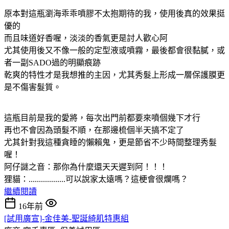
原本對這瓶瀏海乖乖噴膠不太抱期待的我，使用後真的效果挺
優的
而且味道好香喔，淡淡的香氣更是討人歡心阿
尤其使用後又不像一般的定型液或噴霧，最後都會很黏膩，或
者一副SADO過的明顯痕跡
乾爽的特性才是我想推的主因，尤其秀髮上形成一層保護膜更
是不傷害髮質。
這瓶目前是我的愛將，每次出門前都要來噴個幾下才行
再也不會因為頭髮不順，在那邊梳個半天搞不定了
尤其針對我這種貪睡的懶賴鬼，更是節省不少時間整理秀髮
喔！
阿仔謎之音：那你為什麼還天天遲到阿！！！
狸貓：..................可以說家太遠嗎？這梗會很爛嗎？
繼續閱讀
16年前
[試用廣宣]-金佳美-聖誕綺肌特惠組