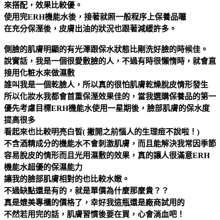
來搭配，效果比較優。
使用完ERH機能水後，接著就照一般程序上保養品囉
在充分保溼後，皮膚出油的狀況也跟著減緩許多。
側臉的肌膚明顯的有光澤跟保水狀態比剛洗好臉的時候佳。
說實話，我是一個很愛敷臉的人，不過有時很懶惰時，就會直
接用化粧水來做濕敷
誰叫我是一個乾臉人，所以真的很怕肌膚乾燥脫皮情形發生
所以化妝水我都會首重保溼效果佳的，當我選購保養品的第一
優先考慮目標
ERH機能水使用一星期後，臉部肌膚的保水度
提高很多
看起來也比較明亮白皙( 撇開之前惱人的生理痘不說啦！)
不含酒精成分的機能水不會刺激肌膚，而且能解決我常因季節
容易脫皮的情形
而且光用濕敷的效果，真的讓人很滿意ERH
機能水超優的保濕能力
讓我的臉部肌膚相對的也比較水嫩。
不過缺點還是有的，就是單價為什麼那麼貴？？
真是媲美專櫃的價格了，幸好我這瓶還是廠商試用的
不然若用完的話，肌膚習慣後要在買，心會淌血吧！