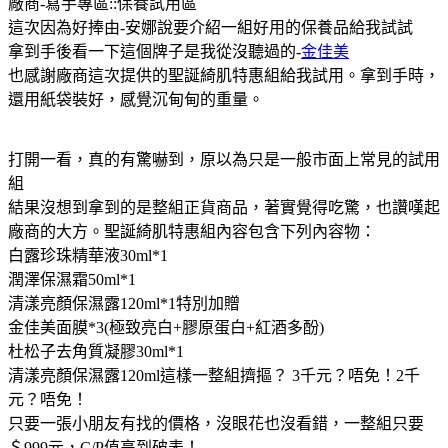
廠商-寫手專區::保養試用區
這次因為好捧由-安娜說要介紹一組好用的保養品給我試試
拿到手後看一下這個牌子是我從沒聽過的-
金佳美
也感謝廠商這次提供的聖誕綺肌特惠組給我試用。拿到手時，
還用紙袋裝好，感覺沉甸甸的重量。
打開一看，真的有驚嚇到，原以為只是一般市面上常見的試用
組
結果沒想到拿到的是整組正貨商品，著實覺得吃驚，也讚嘆起
廠商的大方。
聖誕綺肌特惠組內容包含下列內容物：
白露珍珠精華液30ml*1
潤澤保濕霜50ml*1
清漾亮顏保濕露120ml*1特別加贈
金佳美面膜*3(極致亮白+膠原蛋白+紅酒多酚)
杜松子去角質凝膠30ml*1
清漾亮顏保濕露120ml這樣一整組擠摳？ 3千元？唔免！2千
元？唔免！
只要一張小朋友有找的價格，沒眼花也沒看錯，一整組只要
＄999元，C/P值高到破表！