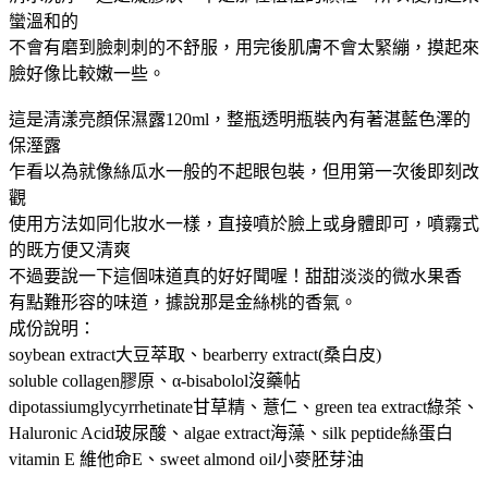
蠻溫和的
不會有磨到臉刺刺的不舒服，用完後肌膚不會太緊繃，摸起來
臉好像比較嫩一些。
這是清漾亮顏保濕露120ml，整瓶透明瓶裝內有著湛藍色澤的
保溼露
乍看以為就像絲瓜水一般的不起眼包裝，但用第一次後即刻改
觀
使用方法如同化妝水一樣，直接噴於臉上或身體即可，噴霧式
的既方便又清爽
不過要說一下這個味道真的好好聞喔！甜甜淡淡的微水果香
有點難形容的味道，據說那是金絲桃的香氣。
成份說明：
soybean extract大豆萃取、bearberry extract(桑白皮)
soluble collagen膠原、α-bisabolol沒藥帖
dipotassiumglycyrrhetinate甘草精、薏仁、green tea extract綠茶、
Haluronic Acid玻尿酸、algae extract海藻、silk peptide絲蛋白
vitamin E 維他命E、sweet almond oil小麥胚芽油