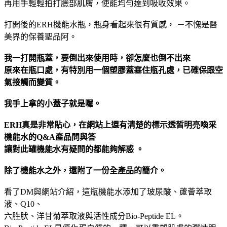
再用手輕輕拍打臉部肌膚，使能均勻達到吸收效果。
打開後的ERH機能水瓶，瓶身看起來很有質感， －不愧是醫
美界的保養聖品阿。
我一打開瓶蓋，要倒出來使用時，卻怎麼也倒不出來
原來在瓶口處，有特別用一個塑膠蓋塞住瓶孔處，已確保跟空
氣接觸而變質。
我手上拿的小蓋子就是囉。
ERH真是非常貼心，在網站上還有清楚的標示透皙明亮喚采
機能水的Q&A產品問與答
讓對此罐機能水有疑問的都能夠解惑 。
除了機能水之外，還附了一份全產品的簡介。
看了DM與網站介紹，這瓶機能水添加了玻尿酸、蘆薈萃取
液、Q10、
六胜肰、洋甘菊萃取液與活性成分Bio-Peptide EL。